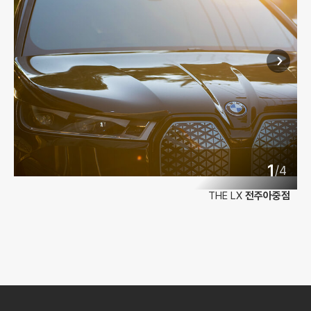
1
/
4
THE LX
전주아중점