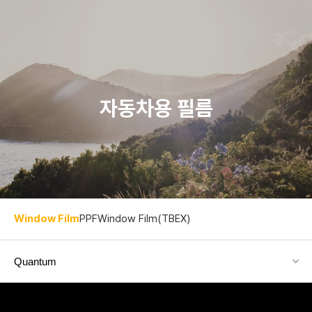
자동차용 필름
Window Film
PPF
Window Film(TBEX)
Quantum