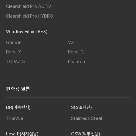
Clearshield Pro ACTIV
Clearshield Pro HYDRO
Window Film(TBEX)
Genefit
VX
Beryl-X
Beryl-G
TOPAZ IR
Phantom
건축용 필름
DR(이중반사)
SC(열차단)
TrueVue
Stainless Steel
Low-E(사계절용)
OSW(외부전용)