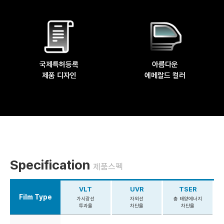
국제특허등록
아름다운
제품 디자인
에메랄드 컬러
Specification
제품스펙
VLT
UVR
TSER
Film Type
가시광선
자외선
총 태양에너지
투과율
차단율
차단율