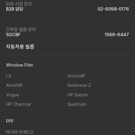
B2B 사업 문의
B2B 담당
02-6098-0176
건축용 필름 문의
SGCBF
1566-6447
자동차용 필름
Window Film
LX
VortexIR
XenithIR
Noblesse Z
Vogue
HP Saturn
HP Charcoal
Quantum
PPF
NOVA SHIELD