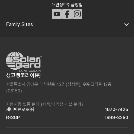
개인정보취급방침
Family Sites
생고뱅코리아㈜
서울특별시 강남구 테헤란로 427 (삼성동),
위워크타워 12층
(06159)
자동차용 필름 문의
(제품/대리점 개설 문의)
제이씨현오토㈜
1670-7425
㈜SGP
1899-3280