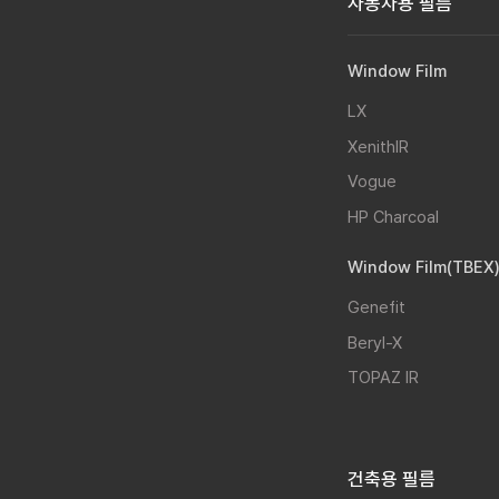
자동차용 필름
Window Film
LX
XenithIR
Vogue
HP Charcoal
Window Film(TBEX
Genefit
Beryl-X
TOPAZ IR
건축용 필름