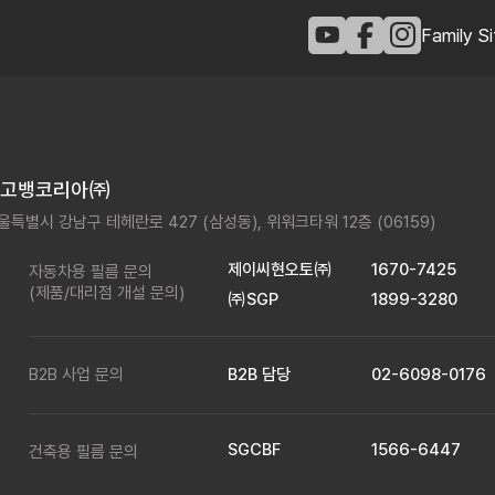
Family S
생고뱅코리아㈜
울특별시 강남구 테헤란로 427 (삼성동),
위워크타워 12층 (06159)
제이씨현오토㈜
1670-7425
자동차용 필름 문의
(제품/대리점 개설 문의)
㈜SGP
1899-3280
B2B 사업 문의
B2B 담당
02-6098-0176
SGCBF
1566-6447
건축용 필름 문의