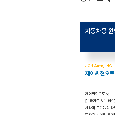
자동차용
윈
JCH Auto, INC
제이씨현오토
제이씨현오토㈜는 솔
[솔라가드 노블레스]
세라믹 고기능성 타
효과가 강점인 제이씨