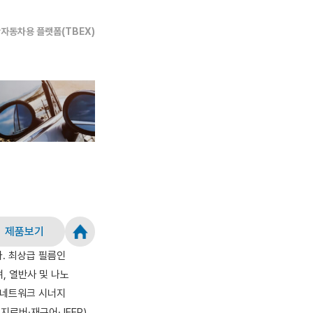
판
자동차용 플랫폼(TBEX)
제품보기
. 최상급 필름인
, 열반사 및 나노
 네트워크 시너지
로버·재규어·JEEP)