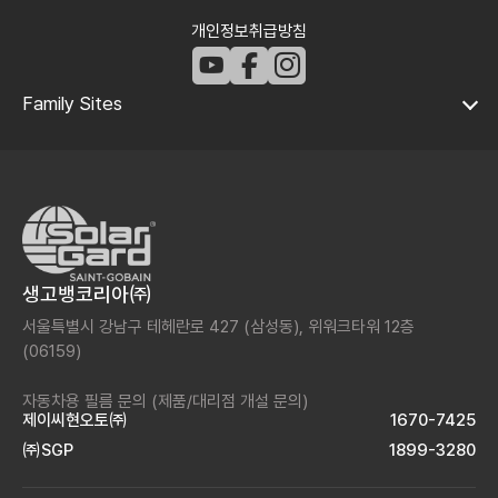
개인정보취급방침
Family Sites
생고뱅코리아㈜
서울특별시 강남구 테헤란로 427 (삼성동),
위워크타워 12층
(06159)
자동차용 필름 문의
(제품/대리점 개설 문의)
제이씨현오토㈜
1670-7425
㈜SGP
1899-3280