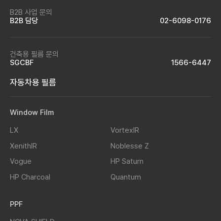
B2B 사업 문의
B2B 담당
02-6098-0176
건축용 필름 문의
SGCBF
1566-6447
자동차용 필름
Window Film
LX
VortexIR
XenithIR
Noblesse Z
Vogue
HP Saturn
HP Charcoal
Quantum
PPF