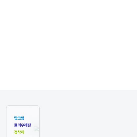
강력한 셀프 힐링 PPF
솔라가드의 전문적인 PPF 연구개발 팀은 손상이 생기면 스스로
그 손상을 복원하는 자가복원성 초고분자 물질에 독자적 기술력을
더하여,
가역적 공유결합을 통해 견고한 내구성을 지닌 탁월한
CSP ACTIV 제품을 탄생시켰습니다.
탑코팅
폴리우레탄
접착제