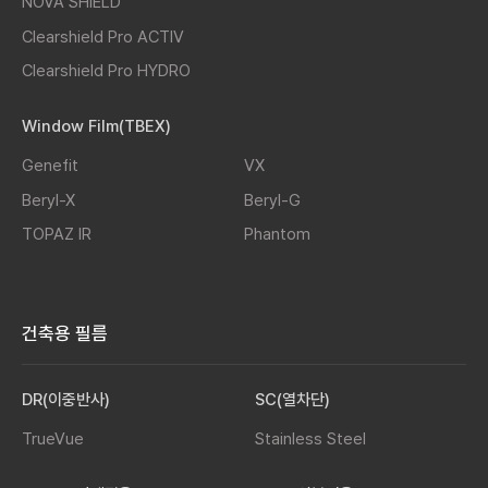
NOVA SHIELD
Clearshield Pro ACTIV
Clearshield Pro HYDRO
Window Film(TBEX)
Genefit
VX
Beryl-X
Beryl-G
TOPAZ IR
Phantom
건축용 필름
DR(이중반사)
SC(열차단)
TrueVue
Stainless Steel