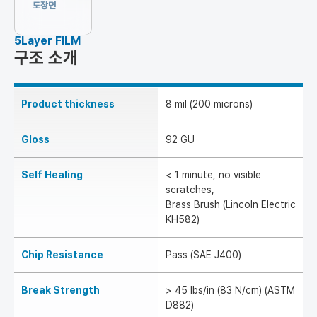
도장면
5Layer FILM
구조 소개
Product thickness
8 mil (200 microns)
Gloss
92 GU
Self Healing
< 1 minute, no visible
scratches,
Brass Brush (Lincoln Electric
KH582)
Chip Resistance
Pass (SAE J400)
Break Strength
> 45 lbs/in (83 N/cm) (ASTM
D882)