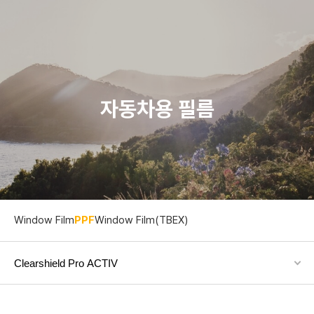
자동차용 필름
Window Film
PPF
Window Film(TBEX)
Clearshield Pro ACTIV