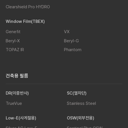
Clearshield Pro HYDRO
Window Film(TBEX)
Genefit
VX
Beryl-X
Beryl-G
TOPAZ IR
Phantom
건축용 필름
DR(이중반사)
SC(열차단)
TrueVue
Stainless Steel
Low-E(사계절용)
OSW(외부전용)