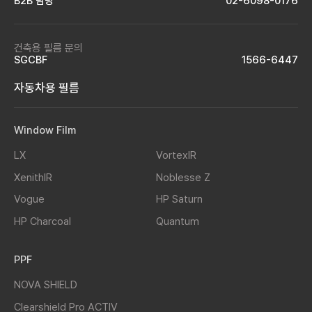
B2B 담당
02-6098-0176
건축용 필름 문의
SGCBF
1566-6447
자동차용 필름
Window Film
LX
VortexIR
XenithIR
Noblesse Z
Vogue
HP Saturn
HP Charcoal
Quantum
PPF
NOVA SHIELD
Clearshield Pro ACTIV