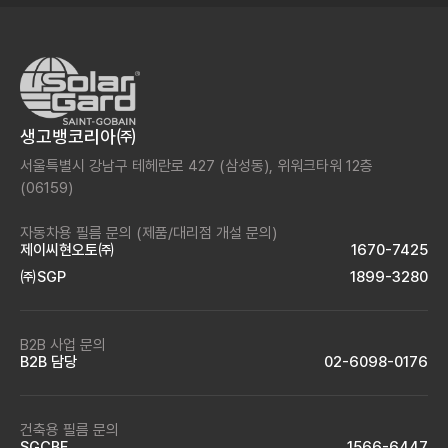
생고뱅코리아㈜
서울특별시 강남구 테헤란로 427 (삼성동),
위워크타워 12층
(06159)
자동차용 필름 문의
(제품/대리점 개설 문의)
제이씨현오토㈜
1670-7425
㈜SGP
1899-3280
B2B 사업 문의
B2B 담당
02-6098-0176
건축용 필름 문의
SGCBF
1566-6447